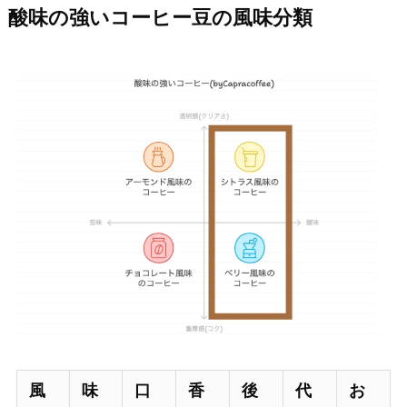
酸味の強いコーヒー豆の風味分類
風
味
口
香
後
代
お