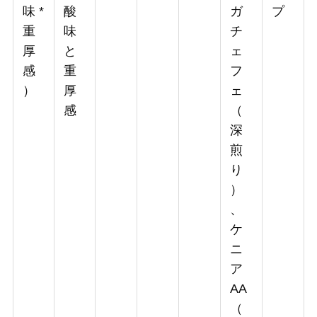
味 *
酸
ガ
プ
重
味
チ
厚
と
ェ
感
重
フ
）
厚
ェ
感
（
深
煎
り
）
、
ケ
ニ
ア
AA
（