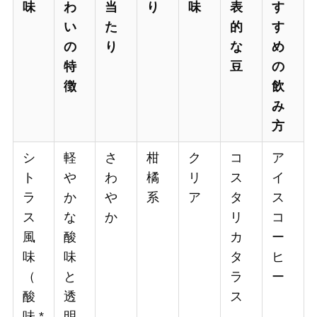
味
わ
当
り
味
表
す
い
た
的
す
の
り
な
め
特
豆
の
徴
飲
み
方
シ
軽
さ
柑
ク
コ
ア
ト
や
わ
橘
リ
ス
イ
ラ
か
や
系
ア
タ
ス
ス
な
か
リ
コ
風
酸
カ
ー
味
味
タ
ヒ
（
と
ラ
ー
酸
透
ス
味 *
明
、