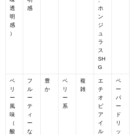
透
感
ホ
明
ン
感
ジ
）
ュ
ラ
ス
SH
G
ベ
フ
豊
ベ
複
エ
ペ
リ
ル
か
リ
雑
チ
ー
ー
ー
ー
オ
パ
風
テ
系
ピ
ー
味
ィ
ア
ド
（
ー
イ
リ
酸
な
ル
ッ